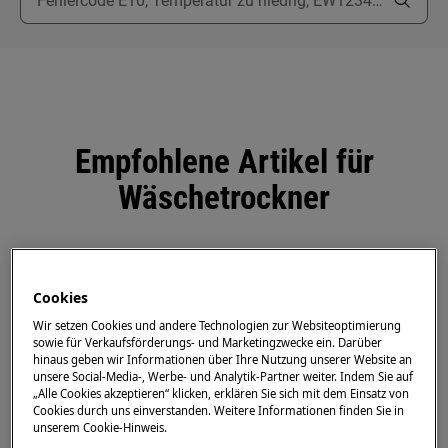
Empfohlene Artikel für
Wäschetrockner
Beim Wäschetrockner blinkt die Anzeige
Cookies
während des Trocknens
Wir setzen Cookies und andere Technologien zur Websiteoptimierung
sowie für Verkaufsförderungs- und Marketingzwecke ein. Darüber
hinaus geben wir Informationen über Ihre Nutzung unserer Website an
unsere Social-Media-, Werbe- und Analytik-Partner weiter. Indem Sie auf
Aufstellbedingungen für Trockner, um
„Alle Cookies akzeptieren“ klicken, erklären Sie sich mit dem Einsatz von
übermäßige Feuchtigkeitsbildung zu
Cookies durch uns einverstanden. Weitere Informationen finden Sie in
vermeiden
unserem Cookie-Hinweis.