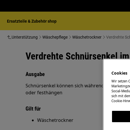
Ersatzteile & Zubehör shop
Unterstützung
Wäschepflege
Wäschetrockner
Verdrehte Sc
Verdrehte Schnürsenkel i
Cookies
Ausgabe
Wir setzen 
Schnürsenkel können sich während des Trockn
Marketingzw
Social-Media
oder festhängen
sich mit de
Cookie-Hinw
Gilt für
Wäschetrockner