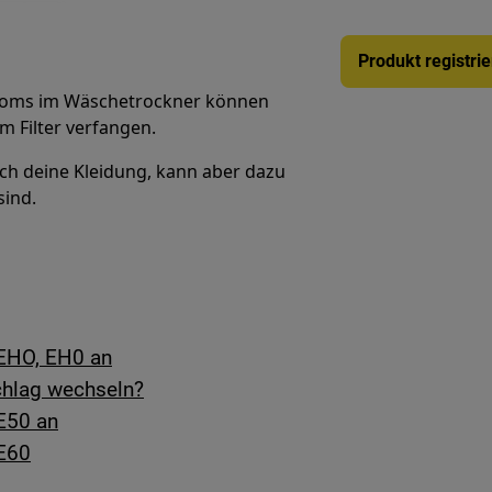
Produkt registri
roms im Wäschetrockner können
m Filter verfangen.
h deine Kleidung, kann aber dazu
sind.
 EHO, EH0 an
chlag wechseln?
E50 an
 E60