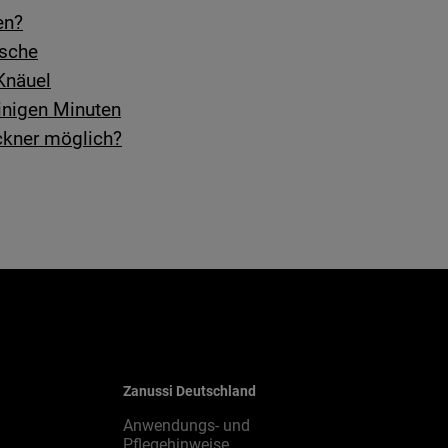
en?
usche
Knäuel
inigen Minuten
ckner möglich?
Zanussi Deutschland
Anwendungs- und
Pflegehinweise