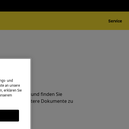
Service
ngs- und
ungen
ite an unsere
n, erklären Sie
ndig Probleme und finden Sie
 unserem
ungen und weitere Dokumente zu
ung