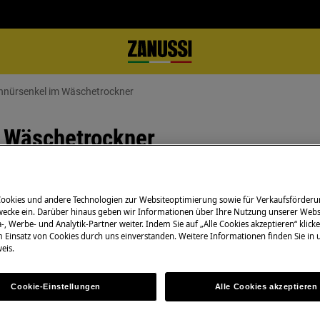
hnürsenkel im Wäschetrockner
m Wäschetrockner
Cookies und andere Technologien zur Websiteoptimierung sowie für Verkaufsförderu
Bedienungsanleit
ens am Flusensiebkopf verdrehen
ecke ein. Darüber hinaus geben wir Informationen über Ihre Nutzung unserer Webs
-, Werbe- und Analytik-Partner weiter. Indem Sie auf „Alle Cookies akzeptieren“ klicke
Lösen Sie selbstä
m Einsatz von Cookies durch uns einverstanden. Weitere Informationen finden Sie in
Bedienungsanleit
eis.
Ihrem Produkt.
Cookie-Einstellungen
Alle Cookies akzeptieren
Finde die Anleit