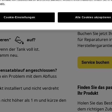
eis.
Cookie-Einstellungen
Alle Cookies akzeptieren
Service-Termin on
Buchen Sie jetzt 
für Reparaturen i
eeren“
auf?
Herstellergarantie
n der Tank voll ist.
ramm neu.
Service buchen
ndensatablauf angeschlossen?
 ein Problem mit dem Abfluss
Finden Sie das pa
kt installiert und nicht verdreht
Ihr Produkt
nicht höher als 1 m und kürze den
Holen Sie das Bes
dem richtigen Zube