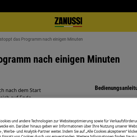
 stoppt das Programm nach einigen Minuten
rogramm nach einigen Minuten
Bedienungsanleit
ch nach dem Start
leich auf Ende
Lösen Sie selbstä
Bedienungsanleit
Ihrem Produkt.
Cookies und andere Technologien zur Websiteoptimierung sowie für Verkaufsförderu
ecke ein. Darüber hinaus geben wir Informationen über Ihre Nutzung unserer Webs
-, Werbe- und Analytik-Partner weiter. Indem Sie auf „Alle Cookies akzeptieren“ klicke
Finde die Anleit
m Einsatz von Cookies durch uns einverstanden. Weitere Informationen finden Sie in