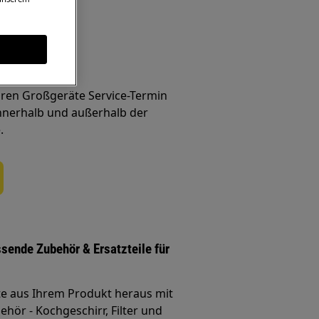
line buchen
Ihren Großgeräte Service-Termin
nnerhalb und außerhalb der
.
ssende Zubehör & Ersatzteile für
te aus Ihrem Produkt heraus mit
hör - Kochgeschirr, Filter und