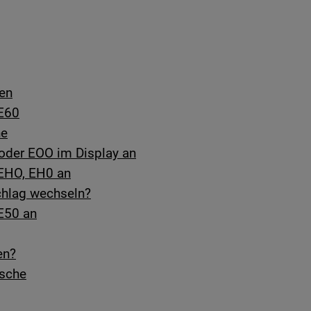
hen
 E60
he
 oder EOO im Display an
 EHO, EH0 an
chlag wechseln?
E50 an
en?
usche