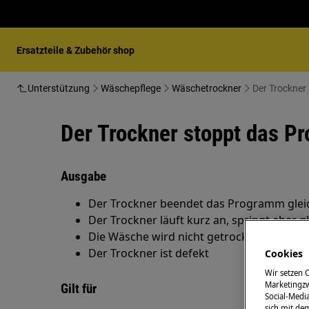
Ersatzteile & Zubehör shop
Unterstützung
Wäschepflege
Wäschetrockner
Der Trockner
Der Trockner stoppt das P
Ausgabe
Der Trockner beendet das Programm glei
Der Trockner läuft kurz an, springt aber g
Die Wäsche wird nicht getrocknet
Der Trockner ist defekt
Cookies
Wir setzen 
Marketingzw
Gilt für
Social-Media
sich mit de