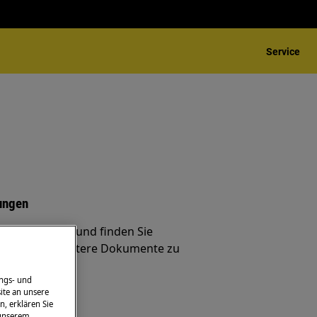
Service
ungen
ndig Probleme und finden Sie
ungen und weitere Dokumente zu
ngs- und
ite an unsere
n, erklären Sie
ung
 unserem