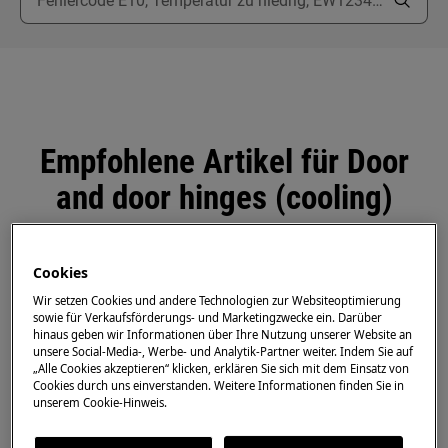
Empfohlene Artikel für Door
and door hinges (cooling)
Cookies
So ersetzen Sie das Scharnier (64)
Wir setzen Cookies und andere Technologien zur Websiteoptimierung
sowie für Verkaufsförderungs- und Marketingzwecke ein. Darüber
hinaus geben wir Informationen über Ihre Nutzung unserer Website an
unsere Social-Media-, Werbe- und Analytik-Partner weiter. Indem Sie auf
„Alle Cookies akzeptieren“ klicken, erklären Sie sich mit dem Einsatz von
Demontage, Montage und Umkehrung von
Cookies durch uns einverstanden. Weitere Informationen finden Sie in
Türen und Scharnieren (1)
unserem Cookie-Hinweis.