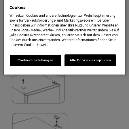
Verwenden Sie immer Schutzhandschuhe und
geschlossenes Schuhwerk.
Cookies
Wir setzen Cookies und andere Technologien zur Websiteoptimierung
Bitte beachten Sie, dass eine Selbstreparatur oder
sowie für Verkaufsförderungs- und Marketingzwecke ein. Darüber
eine nicht professionelle Reparatur Sicherheitsfolgen
hinaus geben wir Informationen über Ihre Nutzung unserer Website an
unsere Social-Media-, Werbe- und Analytik-Partner weiter. Indem Sie auf
haben kann, wenn sie nicht ordnungsgemäß
„Alle Cookies akzeptieren“ klicken, erklären Sie sich mit dem Einsatz von
durchgeführt wird
Cookies durch uns einverstanden. Weitere Informationen finden Sie in
unserem Cookie-Hinweis.
So kehren Sie die Tür um und ersetzen sie
Cookie-Einstellungen
Alle Cookies akzeptieren