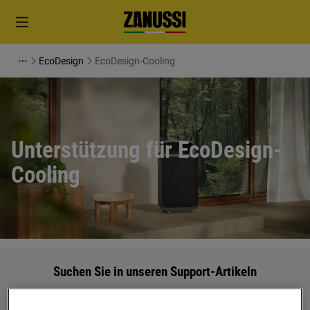
EcoDesign
EcoDesign-Cooling
Unterstützung für EcoDesign-
Cooling
Suchen Sie in unseren Support-Artikeln