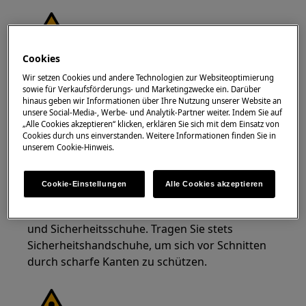
Cookies
WARNUNG!
VERLETZUNGSGEFAHR
Wir setzen Cookies und andere Technologien zur Websiteoptimierung
sowie für Verkaufsförderungs- und Marketingzwecke ein. Darüber
hinaus geben wir Informationen über Ihre Nutzung unserer Website an
unsere Social-Media-, Werbe- und Analytik-Partner weiter. Indem Sie auf
„Alle Cookies akzeptieren“ klicken, erklären Sie sich mit dem Einsatz von
Cookies durch uns einverstanden. Weitere Informationen finden Sie in
unserem Cookie-Hinweis.
Gehen Sie immer vorsichtig vor, wenn Sie Geräte
bewegen. Für schwere Geräte ist es am
Cookie-Einstellungen
Alle Cookies akzeptieren
sichersten, wenn zwei Personen es bewegen.
Verwenden Sie immer Sicherheitshandschuhe
und Sicherheitsschuhe. Tragen Sie stets
Sicherheitshandschuhe, um sich vor Schnitten
durch scharfe Kanten zu schützen.