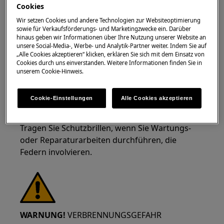
Cookies
Wir setzen Cookies und andere Technologien zur Websiteoptimierung
sowie für Verkaufsförderungs- und Marketingzwecke ein. Darüber
hinaus geben wir Informationen über Ihre Nutzung unserer Website an
unsere Social-Media-, Werbe- und Analytik-Partner weiter. Indem Sie auf
WARNUNG!
GEFAHR VON
„Alle Cookies akzeptieren“ klicken, erklären Sie sich mit dem Einsatz von
AUGENVERLETZUNGEN
Cookies durch uns einverstanden. Weitere Informationen finden Sie in
unserem Cookie-Hinweis.
Cookie-Einstellungen
Alle Cookies akzeptieren
Tragen Sie Schutzbrillen, wenn Sie Wartungs-
oder Reparaturarbeiten durchführen, die
Federn involvieren.
WARNUNG!
VERBRENNUNGSGEFAHR