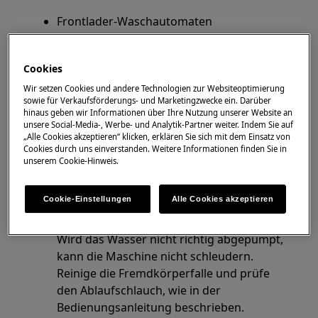
Frontlader-Waschautomaten
Toplader-Waschmaschinen
Cookies
Lösung
Wir setzen Cookies und andere Technologien zur Websiteoptimierung
"Spülstopp" ist aktiviert
sowie für Verkaufsförderungs- und Marketingzwecke ein. Darüber
hinaus geben wir Informationen über Ihre Nutzung unserer Website an
Ist der Spülstopp angewählt, verbleibt die
unsere Social-Media-, Werbe- und Analytik-Partner weiter. Indem Sie auf
Wäsche am Programmende im letzten
„Alle Cookies akzeptieren“ klicken, erklären Sie sich mit dem Einsatz von
Cookies durch uns einverstanden. Weitere Informationen finden Sie in
Spülwasser. Um die Wäsche entnehmen zu
unserem Cookie-Hinweis.
können, starte das Programm "Pumpen"
oder "Pumpen und Schleudern".
Cookie-Einstellungen
Alle Cookies akzeptieren
Flusensieb verschmutzt
Wird das Wasser nicht richtig abgepumpt,
kann die Maschine nicht schleudern.
Reinige die Fremdkörperfalle und prüfe
den Ablaufschlauch, wie in der
Bedienungsanleitung beschrieben.