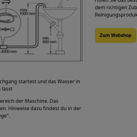
Holen Sie das Bes
dem richtigen Zube
Reinigungsprodukt
Zum Webshop
chgang startest und das Wasser in
 lässt
bereich der Maschine. Das
n. Hinweise dazu findest du in der
ege".