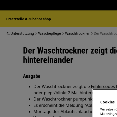
Ersatzteile & Zubehör shop
Unterstützung
Wäschepflege
Waschtrockner
Der Waschtrock
Der Waschtrockner zeigt di
hintereinander
Ausgabe
Der Waschtrockner zeigt die Fehlercodes E2
oder piept/blinkt 2 Mal hintereinander
Der Waschtrockner pumpt nicht ab
Cookies
Es erscheint die Meldung "Ablauf kontroll
Wir setzen 
Montage des Ablaufschlauches, Mindesth
Marketingzw