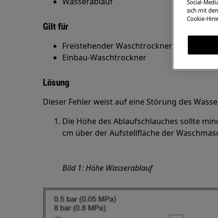
Wasserablauf
Social-Media
sich mit de
Cookie-Hinw
Gilt für
Freistehender Waschtrockner
Einbau-Waschtrockner
Lösung
Dieser Fehler weist auf eine Störung des Wasse
Die Höhe des Ablaufschlauches sollte mi
cm über der Aufstellfläche der Waschmasc
Bild 1: Höhe Wasserablauf