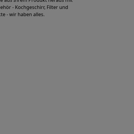
te aus Ihrem Produkt heraus mit
hör - Kochgeschirr, Filter und
e - wir haben alles.