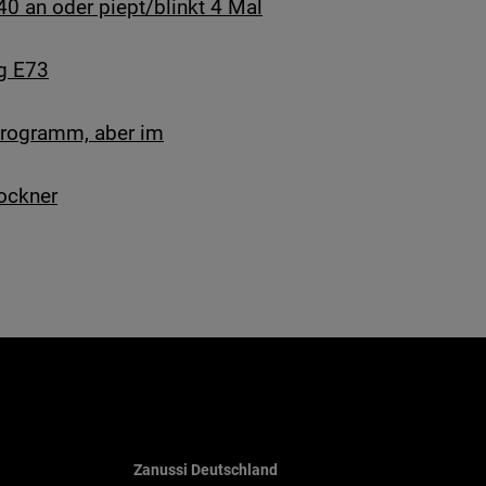
0 an oder piept/blinkt 4 Mal
g E73
programm, aber im
ockner
Zanussi Deutschland