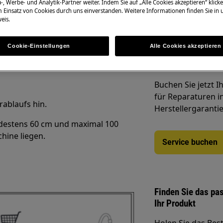
-, Werbe- und Analytik-Partner weiter. Indem Sie auf „Alle Cookies akzeptieren“ klicke
m Einsatz von Cookies durch uns einverstanden. Weitere Informationen finden Sie in
Finde die Anleit
eis.
Cookie-Einstellungen
Alle Cookies akzeptieren
Service-Termin on
Buchen Sie jetzt 
für Reparaturen i
rablaufs hin.
Herstellergarantie
ndestens 60 cm und maximal 100
hine liegen.
Service buchen
Finden Sie das pa
Ihr Produkt