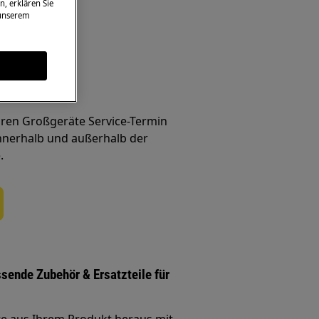
n, erklären Sie
 unserem
ung
line buchen
Ihren Großgeräte Service-Termin
nnerhalb und außerhalb der
.
ssende Zubehör & Ersatzteile für