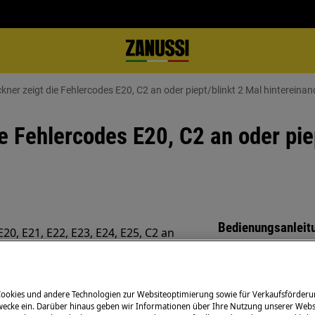
ner zeigt die Fehlercodes E20, C2 an oder piept/blinkt 2 Mal hintereinan
e Fehlercodes E20, C2 an oder pie
Bedienungsanleit
0, E21, E22, E23, E24, E25, C2 an
Lösen Sie selbstä
Bedienungsanleit
ieren"
Ihrem Produkt.
Cookies und andere Technologien zur Websiteoptimierung sowie für Verkaufsförderu
öhe des Ablaufs
ecke ein. Darüber hinaus geben wir Informationen über Ihre Nutzung unserer Webs