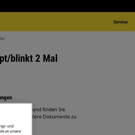
Service
der
pt/blinkt 2 Mal
ungen
ndig Probleme und finden Sie
ungen und weitere Dokumente zu
ngs- und
ite an unsere