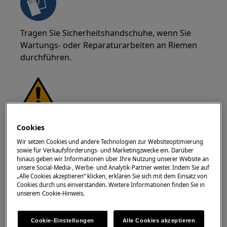
Tragen Sie Sicherheitshandschuhe, wenn Sie
Wartungs- oder Reparaturarbeiten an Riemen
durchführen.
Cookies
Wir setzen Cookies und andere Technologien zur Websiteoptimierung
sowie für Verkaufsförderungs- und Marketingzwecke ein. Darüber
hinaus geben wir Informationen über Ihre Nutzung unserer Website an
WARNUNG!
NICHT FÜR KINDER GEEIGNET
unsere Social-Media-, Werbe- und Analytik-Partner weiter. Indem Sie auf
„Alle Cookies akzeptieren“ klicken, erklären Sie sich mit dem Einsatz von
Cookies durch uns einverstanden. Weitere Informationen finden Sie in
Halten Sie alle Kleinteile und Verpackungen
unserem Cookie-Hinweis.
außerhalb der Reichweite von Kindern unter 3
Jahren wegen Erstickungsgefahr. Die Installation
Cookie-Einstellungen
Alle Cookies akzeptieren
und Benutzung sollte nur von Erwachsenen