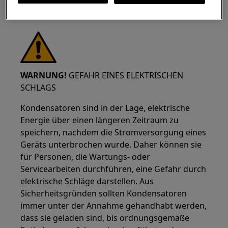
durchgeführt werden.
WARNUNG!
GEFAHR EINES ELEKTRISCHEN
SCHLAGS
Kondensatoren sind in der Lage, elektrische
Energie über einen längeren Zeitraum zu
speichern, nachdem die Stromversorgung eines
Geräts unterbrochen wurde. Daher können sie
für Personen, die Wartungs- oder
Servicearbeiten durchführen, eine Gefahr durch
elektrische Schläge darstellen. Aus
Sicherheitsgründen sollten Kondensatoren
immer unter der Annahme gehandhabt werden,
dass sie geladen sind, bis ordnungsgemäße