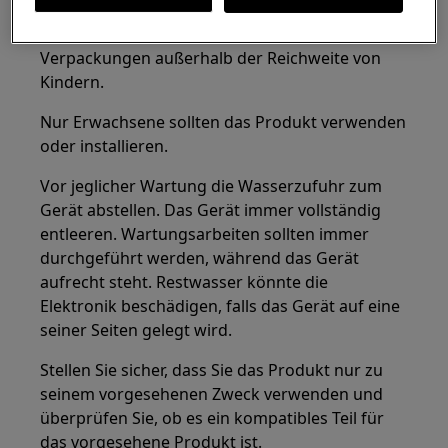
Kleine Teile nicht für Kinder unter 3 Jahren
geeignet. Halten Sie alle kleinen Teile und
Verpackungen außerhalb der Reichweite von
Kindern.
Nur Erwachsene sollten das Produkt verwenden
oder installieren.
Vor jeglicher Wartung die Wasserzufuhr zum
Gerät abstellen. Das Gerät immer vollständig
entleeren. Wartungsarbeiten sollten immer
durchgeführt werden, während das Gerät
aufrecht steht. Restwasser könnte die
Elektronik beschädigen, falls das Gerät auf eine
seiner Seiten gelegt wird.
Stellen Sie sicher, dass Sie das Produkt nur zu
seinem vorgesehenen Zweck verwenden und
überprüfen Sie, ob es ein kompatibles Teil für
das vorgesehene Produkt ist.