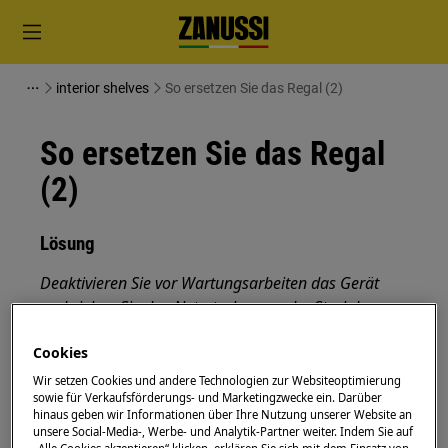
interior shelves
So ersetzen Sie das Regal (2)
So ersetzen Sie das Regal
(2)
Lösung
Deaktivieren Sie vor Wartungsarbeiten das Gerät
und ziehen Sie den Netzstecker aus der
Steckdose.
Seien Sie immer vorsichtig, wenn Sie Geräte
Cookies
bewegen. Bei schweren Geräten müssen zwei
Wir setzen Cookies und andere Technologien zur Websiteoptimierung
Personen sie bewegen.
sowie für Verkaufsförderungs- und Marketingzwecke ein. Darüber
hinaus geben wir Informationen über Ihre Nutzung unserer Website an
unsere Social-Media-, Werbe- und Analytik-Partner weiter. Indem Sie auf
Verwenden Sie immer Schutzhandschuhe und