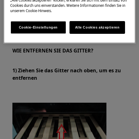
„Alle Cookies akzeptieren“ klicken, erklären Sie sich mit dem Einsatz von
geschlossenes Schuhwerk.
Cookies durch uns einverstanden. Weitere Informationen finden Sie in
unserem Cookie-Hinweis.
Bitte beachten Sie, dass eine Selbstreparatur oder
eine nicht professionelle Reparatur Sicherheitsfolgen
Cookie-Einstellungen
Alle Cookies akzeptieren
haben kann, wenn sie nicht ordnungsgemäß
durchgeführt wird
WIE ENTFERNEN SIE DAS GITTER?
1) Ziehen Sie das Gitter nach oben, um es zu
entfernen