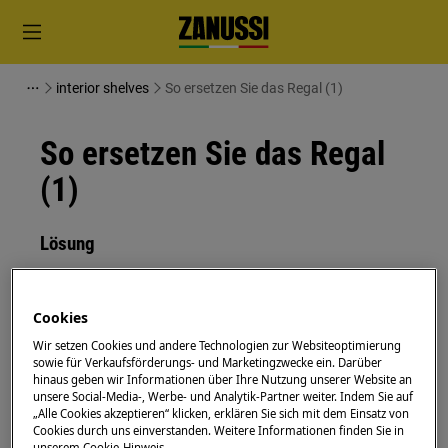
interior shelves
So ersetzen Sie das Regal (1)
So ersetzen Sie das Regal
(1)
Lösung
Deaktivieren Sie vor Wartungsarbeiten das Gerät
und ziehen Sie den Netzstecker aus der
Steckdose.
Cookies
Seien Sie immer vorsichtig, wenn Sie Geräte
Wir setzen Cookies und andere Technologien zur Websiteoptimierung
sowie für Verkaufsförderungs- und Marketingzwecke ein. Darüber
bewegen. Bei schweren Geräten müssen zwei
hinaus geben wir Informationen über Ihre Nutzung unserer Website an
Personen sie bewegen.
unsere Social-Media-, Werbe- und Analytik-Partner weiter. Indem Sie auf
„Alle Cookies akzeptieren“ klicken, erklären Sie sich mit dem Einsatz von
Cookies durch uns einverstanden. Weitere Informationen finden Sie in
Verwenden Sie immer Schutzhandschuhe und
unserem Cookie-Hinweis.