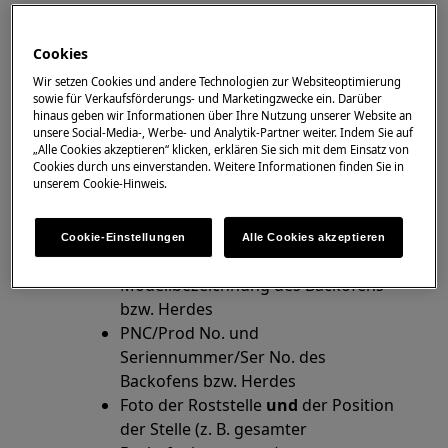
Backofen
Standherd
Cookies
Wir setzen Cookies und andere Technologien zur Websiteoptimierung
Lösung
sowie für Verkaufsförderungs- und Marketingzwecke ein. Darüber
hinaus geben wir Informationen über Ihre Nutzung unserer Website an
1. Die Ursachen von Rost im Innenraum sind
unsere Social-Media-, Werbe- und Analytik-Partner weiter. Indem Sie auf
„Alle Cookies akzeptieren“ klicken, erklären Sie sich mit dem Einsatz von
vielfältig.
Cookies durch uns einverstanden. Weitere Informationen finden Sie in
unserem Cookie-Hinweis.
2. Um die Ursache eingrenzen zu können:
sende uns eine E-Mail mit deinem Anliegen
Cookie-Einstellungen
Alle Cookies akzeptieren
und folgenden Daten:
Modellbezeichnung des Backofens
bzw. Herdes
PNC/Prod No. und
Seriennummer/Ser No. des
Backofens bzw. Herdes
Foto der Roststelle
und
der Position
der Stelle (z. B. gesamter