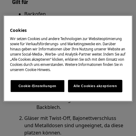
Gilt für
Backofen
Herde
Standherde
Cookies
Multi Dampfgarer
Wir setzen Cookies und andere Technologien zur Websiteoptimierung
sowie für Verkaufsförderungs- und Marketingzwecke ein. Darüber
hinaus geben wir Informationen über Ihre Nutzung unserer Website an
Lösung
unsere Social-Media-, Werbe- und Analytik-Partner weiter. Indem Sie auf
„Alle Cookies akzeptieren“ klicken, erklären Sie sich mit dem Einsatz von
Verwenden Sie zum Einkochen
Cookies durch uns einverstanden. Weitere Informationen finden Sie in
handelsübliche Gläser gleicher Größe
unserem Cookie-Hinweis.
Die Gläser sollten alle gleich hoch
und zugeklammert sein
Cookie-Einstellungen
Alle Cookies akzeptieren
Stellen Sie nicht mehr als sechs 1-
Liter Einmachgläser auf das
Backblech.
Gläser mit Twist-Off, Bajonettverschluss
und Metalldosen sind ungeeignet, da diese
platzen können.