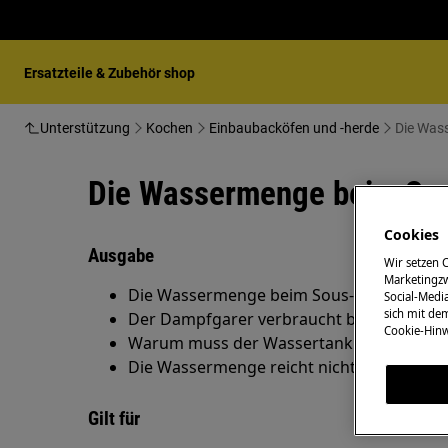
Ersatzteile & Zubehör shop
Unterstützung
Kochen
Einbaubacköfen und -herde
Die Wass
Die Wassermenge beim Sous
Cookies
Ausgabe
Wir setzen 
Marketingzw
Die Wassermenge beim Sous-Vide-Garen im
Social-Media
sich mit de
Der Dampfgarer verbraucht beim Sous-Vid
Cookie-Hinw
Warum muss der Wassertank beim Sous-V
Die Wassermenge reicht nicht aus
Gilt für