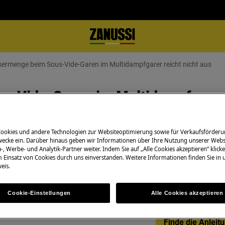
ermenge beim Sous-Vide-Garen im Multidampfgarer reicht nicht aus
-Vide-Garen im Multidampfgarer 
Cookies und andere Technologien zur Websiteoptimierung sowie für Verkaufsförderu
ecke ein. Darüber hinaus geben wir Informationen über Ihre Nutzung unserer Webs
Bedienungsanleit
 Multidampfgarer reicht nicht aus
-, Werbe- und Analytik-Partner weiter. Indem Sie auf „Alle Cookies akzeptieren“ klicke
m Einsatz von Cookies durch uns einverstanden. Weitere Informationen finden Sie in
e-Garen zu viel Wasser
Lösen Sie selbstä
eis.
ide-Garen nachgefüllt werden?
Bedienungsanleit
Ihrem Produkt.
Cookie-Einstellungen
Alle Cookies akzeptieren
Finde die Anleit