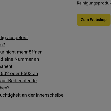
Reinigungsprodukt
Zum Webshop
dig ausgelöst
us?
ür nicht mehr öffnen
und eine Nummer an
manent
 F602 oder F603 an
 auf Bedienblende
chen?
uchtigkeit an der Innenscheibe