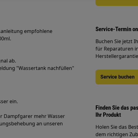
Service-Termin on
gsanleitung empfohlene
00ml.
Buchen Sie jetzt 
für Reparaturen i
Herstellergarantie
nal ab.
meldung "Wassertank nachfüllen"
Service buchen
ser ein.
Finden Sie das pa
Ihr Produkt
der Dampfgarer mehr Wasser
törungsbehebung an unseren
Holen Sie das Bes
dem richtigen Zube