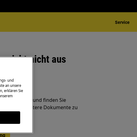
Service
reicht nicht aus
ngs- und
ite an unsere
ungen
n, erklären Sie
 unserem
ndig Probleme und finden Sie
ungen und weitere Dokumente zu
ung