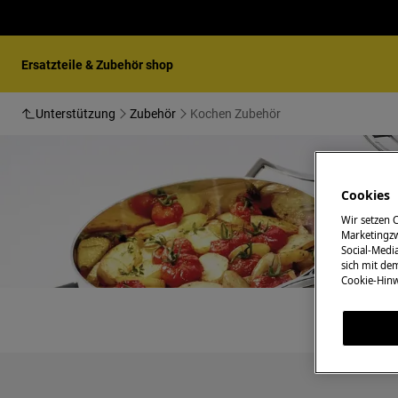
Ersatzteile & Zubehör shop
Unterstützung
Zubehör
Kochen Zubehör
Cookies
Wir setzen 
Marketingzw
Social-Media
sich mit de
Cookie-Hinw