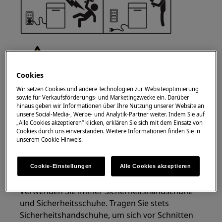
Cookies
WARNUNG!
VERLETZUNGSGEFAHR
Wir setzen Cookies und andere Technologien zur Websiteoptimierung
sowie für Verkaufsförderungs- und Marketingzwecke ein. Darüber
hinaus geben wir Informationen über Ihre Nutzung unserer Website an
unsere Social-Media-, Werbe- und Analytik-Partner weiter. Indem Sie auf
„Alle Cookies akzeptieren“ klicken, erklären Sie sich mit dem Einsatz von
Cookies durch uns einverstanden. Weitere Informationen finden Sie in
unserem Cookie-Hinweis.
Gehen Sie immer vorsichtig vor, wenn Sie Geräte
bewegen. Für schwere Geräte ist es am
Cookie-Einstellungen
Alle Cookies akzeptieren
sichersten, wenn zwei Personen sie bewegen.
Verwenden Sie immer Sicherheitshandschuhe
und Sicherheitsschuhe. Tragen Sie stets
Sicherheitshandschuhe, um sich vor Schnitten