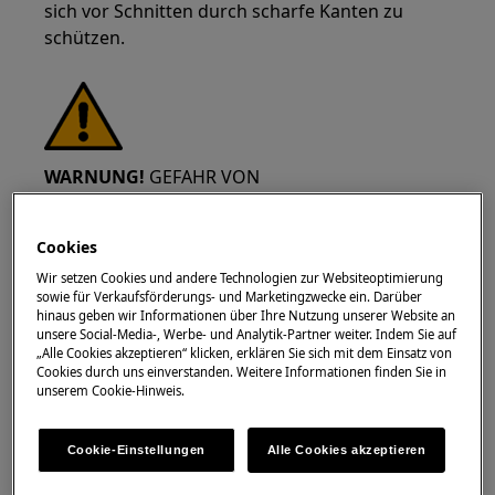
sich vor Schnitten durch scharfe Kanten zu
schützen.
WARNUNG!
GEFAHR VON
AUGENVERLETZUNGEN
Cookies
Wir setzen Cookies und andere Technologien zur Websiteoptimierung
sowie für Verkaufsförderungs- und Marketingzwecke ein. Darüber
hinaus geben wir Informationen über Ihre Nutzung unserer Website an
unsere Social-Media-, Werbe- und Analytik-Partner weiter. Indem Sie auf
Tragen Sie Schutzbrillen, wenn Sie Wartungs-
„Alle Cookies akzeptieren“ klicken, erklären Sie sich mit dem Einsatz von
Cookies durch uns einverstanden. Weitere Informationen finden Sie in
oder Reparaturarbeiten durchführen, die
unserem Cookie-Hinweis.
Federn involvieren.
Cookie-Einstellungen
Alle Cookies akzeptieren