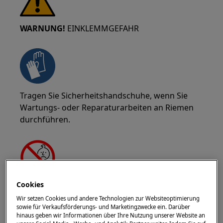
WARNUNG!
EINKLEMMGEFAHR
Tragen Sie Sicherheitshandschuhe, wenn Sie
Wartungs- oder Reparaturarbeiten an Riemen
durchführen.
Cookies
WARNUNG!
ERSTICKUNGSGEFAHR
Wir setzen Cookies und andere Technologien zur Websiteoptimierung
Kleine Teile nicht für Kinder unter 3 Jahren
sowie für Verkaufsförderungs- und Marketingzwecke ein. Darüber
hinaus geben wir Informationen über Ihre Nutzung unserer Website an
geeignet. Halten Sie alle kleinen Teile und