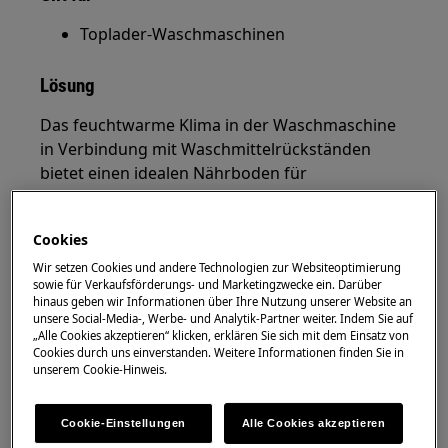
Toplader-Waschmaschinen
Lösung
Das feuchtwarme Klima in der Waschmaschine
in Verbindung mit Waschmittelrückständen
bietet einen idealen Nährboden für
verschiedene Mikroorganismen. Diese können
für einen unangenehmen Geruch
Cookies
verantwortlich sein. Um diesen zu beseitigen,
empfehlen wir, die Waschmaschine gründlich zu
Wir setzen Cookies und andere Technologien zur Websiteoptimierung
sowie für Verkaufsförderungs- und Marketingzwecke ein. Darüber
reinigen.
hinaus geben wir Informationen über Ihre Nutzung unserer Website an
unsere Social-Media-, Werbe- und Analytik-Partner weiter. Indem Sie auf
„Alle Cookies akzeptieren“ klicken, erklären Sie sich mit dem Einsatz von
Cookies durch uns einverstanden. Weitere Informationen finden Sie in
Reinige die
unserem Cookie-Hinweis.
Waschmittelschublade bzw.
Waschmittelbox wie in der
Cookie-Einstellungen
Alle Cookies akzeptieren
Bedienungsanleitung