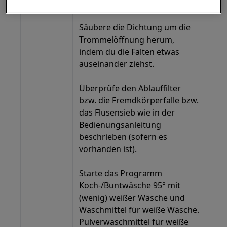
beschrieben.
Säubere die Dichtung um die
Trommelöffnung herum,
indem du die Falten etwas
auseinander ziehst.
Überprüfe den Ablauffilter
bzw. die Fremdkörperfalle bzw.
das Flusensieb wie in der
Bedienungsanleitung
beschrieben (sofern es
vorhanden ist).
Starte das Programm
Koch-/Buntwäsche 95° mit
(wenig) weißer Wäsche und
Waschmittel für weiße Wäsche.
Pulverwaschmittel für weiße