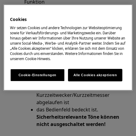
Funktion
Lösung
Cookies
Wir setzen Cookies und andere Technologien zur Websiteoptimierung
Bei Kochfeldern mit OffSound Control
sowie für Verkaufsförderungs- und Marketingzwecke ein. Darüber
Funktion kann der Bestätigungston, z.B.
hinaus geben wir Informationen über Ihre Nutzung unserer Website an
Veränderung der Kochstufe
unsere Social-Media-, Werbe- und Analytik-Partner weiter. Indem Sie auf
„Alle Cookies akzeptieren“ klicken, erklären Sie sich mit dem Einsatz von
ausgeschaltet werden.
Cookies durch uns einverstanden. Weitere Informationen finden Sie in
unserem Cookie-Hinweis.
Ein Signalton ertönt dann nur noch,
wenn
Cookie-Einstellungen
Alle Cookies akzeptieren
das Kochfeld eingeschalten wird.
die Zeit für den
Kurzzeitwecker/Kurzzeitmesser
abgelaufen ist
das Bedienfeld bedeckt ist.
Sicherheitsrelevante Töne können
nicht ausgeschaltet werden!