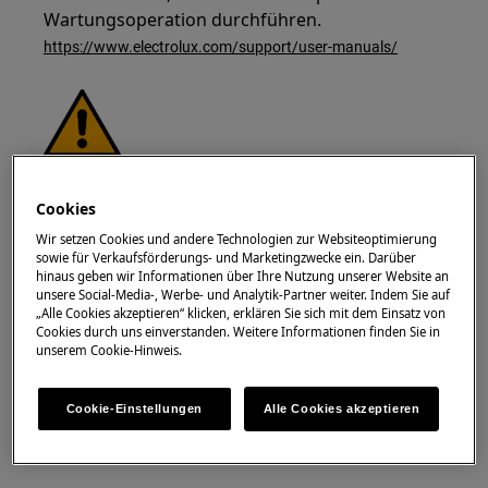
Wartungsoperation durchführen.
https://www.electrolux.com/support/user-manuals/
WARNUNG!
GEFAHR EINES ELEKTRISCHEN
SCHLAGS
Cookies
Wir setzen Cookies und andere Technologien zur Websiteoptimierung
Bevor Sie eine Reparatur- oder Wartungsarbeit
sowie für Verkaufsförderungs- und Marketingzwecke ein. Darüber
durchführen, schalten Sie das Gerät aus und
hinaus geben wir Informationen über Ihre Nutzung unserer Website an
unsere Social-Media-, Werbe- und Analytik-Partner weiter. Indem Sie auf
ziehen Sie den Netzstecker aus der Steckdose.
„Alle Cookies akzeptieren“ klicken, erklären Sie sich mit dem Einsatz von
Cookies durch uns einverstanden. Weitere Informationen finden Sie in
unserem Cookie-Hinweis.
Cookie-Einstellungen
Alle Cookies akzeptieren