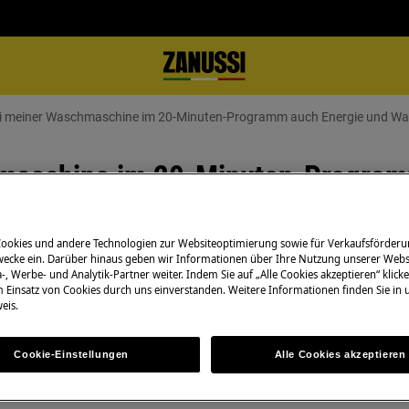
ei meiner Waschmaschine im 20-Minuten-Programm auch Energie und Wa
hmaschine im 20-Minuten-Program
Cookies und andere Technologien zur Websiteoptimierung sowie für Verkaufsförderu
ecke ein. Darüber hinaus geben wir Informationen über Ihre Nutzung unserer Webs
-, Werbe- und Analytik-Partner weiter. Indem Sie auf „Alle Cookies akzeptieren“ klicke
m Einsatz von Cookies durch uns einverstanden. Weitere Informationen finden Sie in
Bedienungsanleit
eit verkürzt, oder auch Energie-
eis.
Lösen Sie selbstä
Bedienungsanleit
Cookie-Einstellungen
Alle Cookies akzeptieren
Ihrem Produkt.