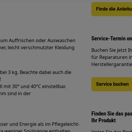
Finde die Anleit
Service-Termin on
 zum Auffrischen oder Auswaschen
er, leicht verschmutzter Kleidung
Buchen Sie jetzt 
für Reparaturen i
Herstellergarantie
ei 3 kg. Beachte dabei auch die
!
Service buchen
 mit 30° und 40°C einstellbar.
mm sind in der
Finden Sie das pa
Ihr Produkt
r und Energie als im Pflegeleicht-
a weniger Spülgänge enthalten