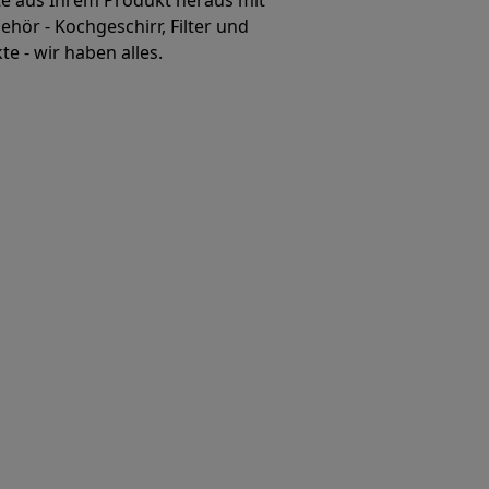
te aus Ihrem Produkt heraus mit
hör - Kochgeschirr, Filter und
e - wir haben alles.