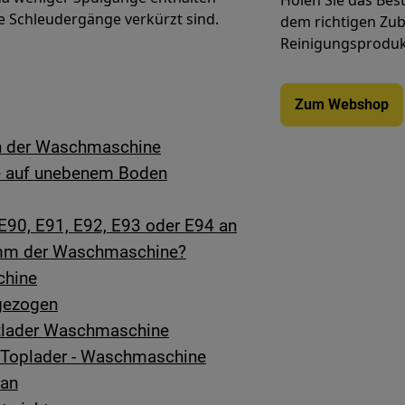
Holen Sie das Bes
ie Schleudergänge verkürzt sind.
dem richtigen Zube
Reinigungsprodukt
Zum Webshop
en der Waschmaschine
e auf unebenem Boden
E90, E91, E92, E93 oder E94 an
amm der Waschmaschine?
chine
ngezogen
ntlader Waschmaschine
 Toplader - Waschmaschine
 an