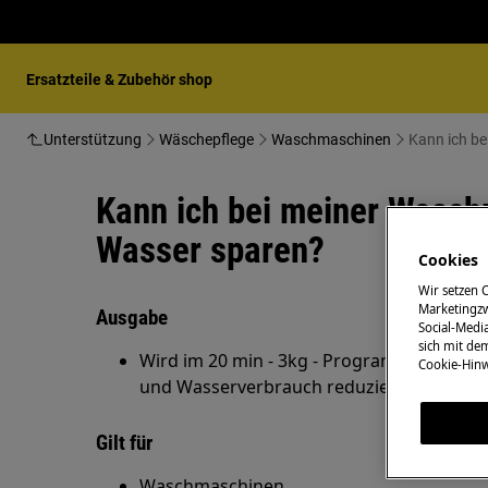
Ersatzteile & Zubehör shop
Unterstützung
Wäschepflege
Waschmaschinen
Kann ich b
Kann ich bei meiner Wasc
Wasser sparen?
Cookies
Wir setzen 
Marketingzw
Ausgabe
Social-Media
sich mit de
Wird im 20 min - 3kg - Programm nur die Z
Cookie-Hinw
und Wasserverbrauch reduziert?
Gilt für
Waschmaschinen