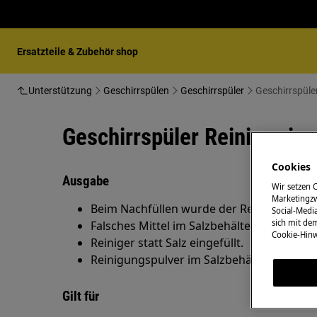
Ersatzteile & Zubehör shop
Unterstützung
Geschirrspülen
Geschirrspüler
Geschirrspüler
Geschirrspüler Reiniger im
Cookies
Ausgabe
Wir setzen 
Marketingzw
Beim Nachfüllen wurde der Reiniger statt S
Social-Media
sich mit de
Falsches Mittel im Salzbehälter.
Cookie-Hinw
Reiniger statt Salz eingefüllt.
Reinigungspulver im Salzbehälter.
Gilt für