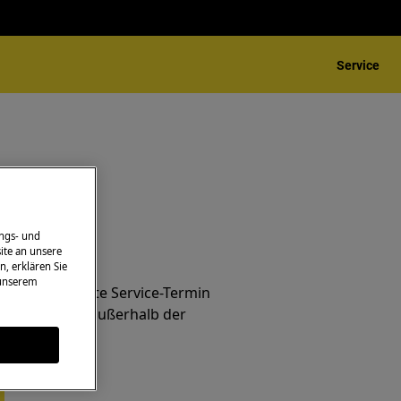
Service
ngs- und
ite an unsere
line buchen
n, erklären Sie
 unserem
Ihren Großgeräte Service-Termin
nnerhalb und außerhalb der
.