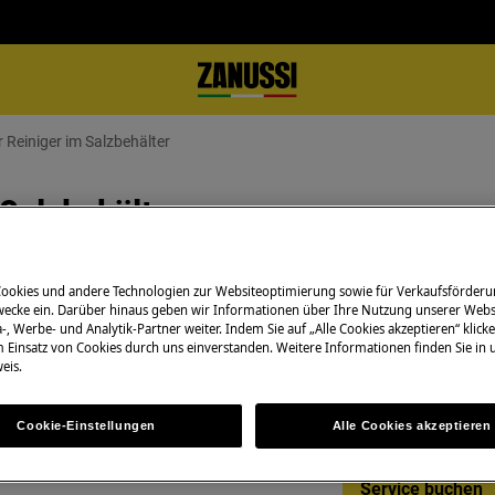
 Reiniger im Salzbehälter
 Salzbehälter
Cookies und andere Technologien zur Websiteoptimierung sowie für Verkaufsförderu
ecke ein. Darüber hinaus geben wir Informationen über Ihre Nutzung unserer Webs
Service-Termin on
alz in den Salzbehälter gefüllt.
-, Werbe- und Analytik-Partner weiter. Indem Sie auf „Alle Cookies akzeptieren“ klicke
m Einsatz von Cookies durch uns einverstanden. Weitere Informationen finden Sie in
Buchen Sie jetzt 
eis.
für Reparaturen i
Herstellergarantie
Cookie-Einstellungen
Alle Cookies akzeptieren
Service buchen