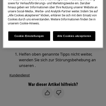
sowie für Verkaufsförderungs- und Marketingzwecke ein. Darüber
hinaus geben wir Informationen über Ihre Nutzung unserer Website an
Lösung
unsere Social-Media-, Werbe- und Analytik-Partner weiter. Indem Sie auf
„Alle Cookies akzeptieren“ klicken, erklären Sie sich mit dem Einsatz von
Reinigen Sie die Düsen mit einer Holz- oder
Cookies durch uns einverstanden. Weitere Informationen finden Sie in
Plastikgabel.
unserem Cookie-Hinweis.
Reinigen Sie das Innere der Maschine wie
in der beschrieben
.
Cookie-Einstellungen
Alle Cookies akzeptieren
Bedienungsanleitung
Helfen oben genannte Tipps nicht weiter,
wenden Sie sich zur Störungsbehebung an
unseren .
Kundendienst
War dieser Artikel hilfreich?