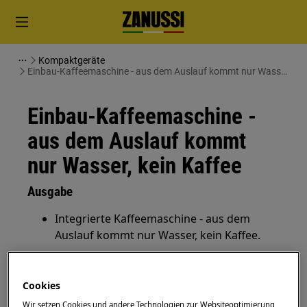
Kompaktgeräte
Einbau-Kaffeemaschine - aus dem Auslauf kommt nur Wasser,
kein Kaffee
Einbau-Kaffeemaschine -
aus dem Auslauf kommt
nur Wasser, kein Kaffee
Ausgabe
Integrierte Kaffeemaschine - aus dem
Auslauf kommt nur Wasser, kein Kaffee.
Gilt für
Cookies
Einbau-Kaffeevollautomat
Wir setzen Cookies und andere Technologien zur Websiteoptimierung