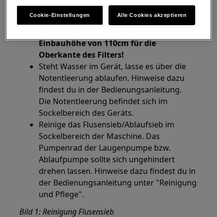
HINWEIS Mikroplastikfilter:
Cookie-Einstellungen
Alle Cookies akzeptieren
Hast du einen Mikroplastikfilterfilter
installiert, beachte die maximale
Einbauhöhe von 110cm für die
Oberkante des Filters!
Steht Wasser im Gerät, lasse es über die
Notentleerung ablaufen. Hinweise dazu
findest du in der Bedienungsanleitung.
Die Notentleerung befindet sich im
Sockelbereich des Geräts.
Reinige das Flusensieb/Ablaufsieb im
Sockelbereich der Maschine. Das
Pumpenrad der Laugenpumpe bzw.
Ablaufpumpe sollte sich ungehindert
drehen lassen. Hinweise dazu findest du in
der Bedienungsanleitung unter "Reinigung
und Pflege".
Bild 1: Reinigung Flusensieb