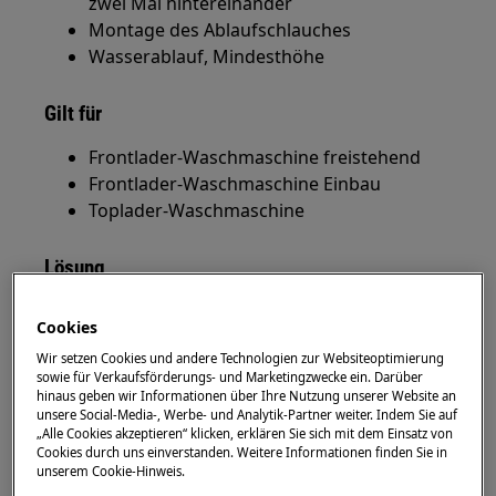
zwei Mal hintereinander
Montage des Ablaufschlauches
Wasserablauf, Mindesthöhe
Gilt für
Frontlader-Waschmaschine freistehend
Frontlader-Waschmaschine Einbau
Toplader-Waschmaschine
Lösung
Dieser Fehler weist auf eine Störung des
Cookies
Wasserablaufs hin.
Wir setzen Cookies und andere Technologien zur Websiteoptimierung
sowie für Verkaufsförderungs- und Marketingzwecke ein. Darüber
Die Höhe des Ablaufschlauches
hinaus geben wir Informationen über Ihre Nutzung unserer Website an
sollte mindestens 60 cm und maximal 100
unsere Social-Media-, Werbe- und Analytik-Partner weiter. Indem Sie auf
cm über der Aufstellfläche der
„Alle Cookies akzeptieren“ klicken, erklären Sie sich mit dem Einsatz von
Cookies durch uns einverstanden. Weitere Informationen finden Sie in
Waschmaschine liegen.
unserem Cookie-Hinweis.