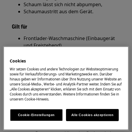
Schaum lässt sich nicht abpumpen,
Schaumaustritt aus dem Gerät.
Gilt für
Frontlader-Waschmaschine (Einbaugerät
und Freistehend)
Toplader-Waschmaschinen
Cookies
Lösung
Wir setzen Cookies und andere Technologien zur Websiteoptimierung
sowie für Verkaufsförderungs- und Marketingzwecke ein. Darüber
Wenn die Waschmaschine ständig pumpt und
hinaus geben wir Informationen über Ihre Nutzung unserer Website an
unsere Social-Media-, Werbe- und Analytik-Partner weiter. Indem Sie auf
dabei Schaum produziert, beachte folgende
„Alle Cookies akzeptieren“ klicken, erklären Sie sich mit dem Einsatz von
Hinweise:
Cookies durch uns einverstanden. Weitere Informationen finden Sie in
unserem Cookie-Hinweis.
Zu viel oder falsches Waschmittel wurde
verwendet
Cookie-Einstellungen
Alle Cookies akzeptieren
Beachte die maximale
Beladungsmenge des jeweiligen