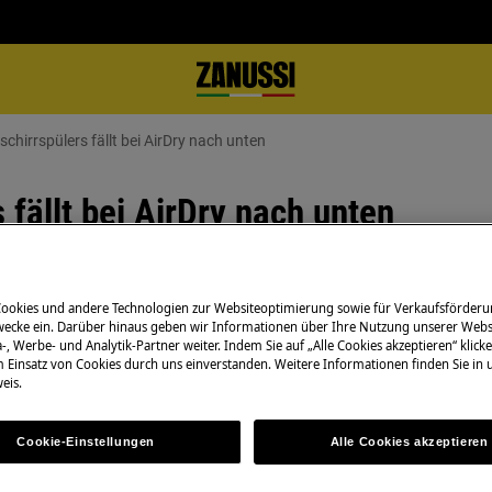
schirrspülers fällt bei AirDry nach unten
 fällt bei AirDry nach unten
Cookies und andere Technologien zur Websiteoptimierung sowie für Verkaufsförderu
Bedienungsanleit
fnen nach unten
ecke ein. Darüber hinaus geben wir Informationen über Ihre Nutzung unserer Webs
-, Werbe- und Analytik-Partner weiter. Indem Sie auf „Alle Cookies akzeptieren“ klicke
Lösen Sie selbstä
m Einsatz von Cookies durch uns einverstanden. Weitere Informationen finden Sie in
eöffnet stehen
Bedienungsanleit
eis.
Ihrem Produkt.
Cookie-Einstellungen
Alle Cookies akzeptieren
Finde die Anleit