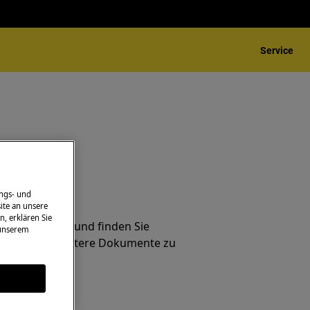
Service
ngs- und
ungen
ite an unsere
n, erklären Sie
ndig Probleme und finden Sie
 unserem
ungen und weitere Dokumente zu
ung