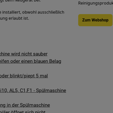
egt dem Neugerät bei.
Reinigungsprodukt
nstalliert, obwohl ausschließlich
ung erlaubt ist.
Zum Webshop
ine wird nicht sauber
reifen oder einen blauen Belag
oder blinkt/piept 5 mal
, i10, AL5, C1,F1 - Spülmaschine
ng in der Spülmaschine
üler öffnet sich nicht