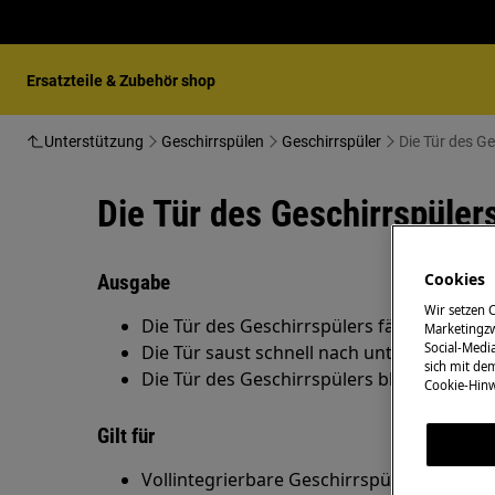
Ersatzteile & Zubehör shop
Unterstützung
Geschirrspülen
Geschirrspüler
Die Tür des Ge
Die Tür des Geschirrspülers
Cookies
Ausgabe
Wir setzen 
Die Tür des Geschirrspülers fällt beim Öf
Marketingzw
Social-Media
Die Tür saust schnell nach unten
sich mit de
Die Tür des Geschirrspülers bleibt nicht g
Cookie-Hinw
Gilt für
Vollintegrierbare Geschirrspüler