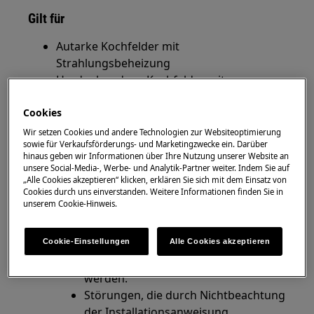
Gilt für
Autarke Kochfelder mit
Strahlungsbeheizung
Herdgebundene Kochfelder mit
Strahlungsbeheizung
Cookies
Lösung
Wir setzen Cookies und andere Technologien zur Websiteoptimierung
sowie für Verkaufsförderungs- und Marketingzwecke ein. Darüber
hinaus geben wir Informationen über Ihre Nutzung unserer Website an
Bleibt das Display dunkel und/oder
unsere Social-Media-, Werbe- und Analytik-Partner weiter. Indem Sie auf
heizen alle Kochzonen nicht auf, kann
„Alle Cookies akzeptieren“ klicken, erklären Sie sich mit dem Einsatz von
dies bei der Erstinbetriebnahme auf
Cookies durch uns einverstanden. Weitere Informationen finden Sie in
unserem Cookie-Hinweis.
einen Falschanschluss hinweisen.
Elektroherde müssen von einer
autorisierten Elektrofachkraft gemäß
Cookie-Einstellungen
Alle Cookies akzeptieren
Anschlussschema angeschlossen
werden.
Störungen, die durch Nichtbeachtung
der Installationsanweisung