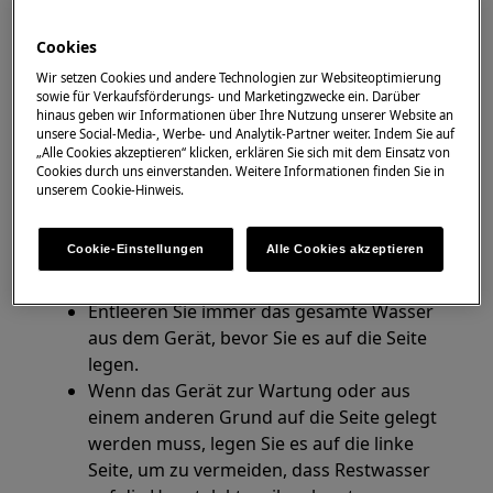
autorisierten Servicetechnikern
durchgeführt werden
Cookies
Diese Baureihe ist nicht mit einem
Wir setzen Cookies und andere Technologien zur Websiteoptimierung
EIN/AUS-Schalter ausgestattet.
sowie für Verkaufsförderungs- und Marketingzwecke ein. Darüber
hinaus geben wir Informationen über Ihre Nutzung unserer Website an
Bevor Sie das Gerät öffnen, ziehen Sie den
unsere Social-Media-, Werbe- und Analytik-Partner weiter. Indem Sie auf
Stecker aus der Steckdose, um die
„Alle Cookies akzeptieren“ klicken, erklären Sie sich mit dem Einsatz von
Cookies durch uns einverstanden. Weitere Informationen finden Sie in
Stromversorgung zu unterbrechen.
unserem Cookie-Hinweis.
Einige der Bauteile sind scharfkantig und
können Verletzungen verursachen, tragen
Cookie-Einstellungen
Alle Cookies akzeptieren
Sie daher einen geeigneten Schutz und
gehen Sie vorsichtig vor.
Entleeren Sie immer das gesamte Wasser
aus dem Gerät, bevor Sie es auf die Seite
legen.
Wenn das Gerät zur Wartung oder aus
einem anderen Grund auf die Seite gelegt
werden muss, legen Sie es auf die linke
Seite, um zu vermeiden, dass Restwasser